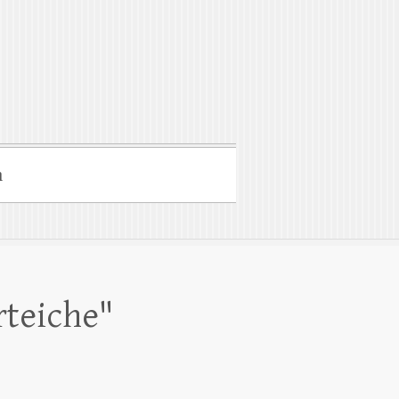
m
rteiche"