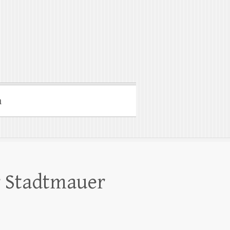
m
r Stadtmauer